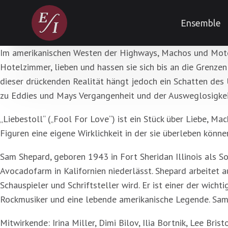
Ensemble
Im amerikanischen Westen der Highways, Machos und Motels 
Hotelzimmer, lieben und hassen sie sich bis an die Grenzen 
dieser drückenden Realität hängt jedoch ein Schatten des 
zu Eddies und Mays Vergangenheit und der Ausweglosigkeit
„Liebestoll“ („Fool For Love“) ist ein Stück über Liebe, Ma
Figuren eine eigene Wirklichkeit in der sie überleben könne
Sam Shepard, geboren 1943 in Fort Sheridan Illinois als Soh
Avocadofarm in Kalifornien niederlässt. Shepard arbeitet a
Schauspieler und Schriftsteller wird. Er ist einer der wicht
Rockmusiker und eine lebende amerikanische Legende. Sam S
Mitwirkende: Irina Miller, Dimi Bilov, Ilia Bortnik, Lee Bris