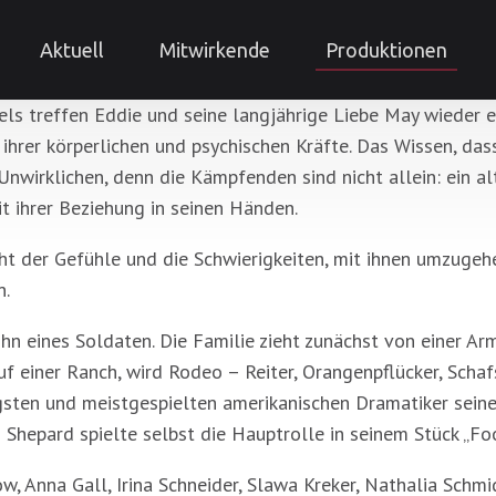
Aktuell
Mitwirkende
Produktionen
treffen Eddie und seine langjährige Liebe May wieder einm
ihrer körperlichen und psychischen Kräfte. Das Wissen, dass
Unwirklichen, denn die Kämpfenden sind nicht allein: ein a
 ihrer Beziehung in seinen Händen.
cht der Gefühle und die Schwierigkeiten, mit ihnen umzugehe
n.
n eines Soldaten. Die Familie zieht zunächst von einer Army 
uf einer Ranch, wird Rodeo – Reiter, Orangenpflücker, Schaf
igsten und meistgespielten amerikanischen Dramatiker seiner 
hepard spielte selbst die Hauptrolle in seinem Stück „Foo
tow, Anna Gall, Irina Schneider, Slawa Kreker, Nathalia Schmi