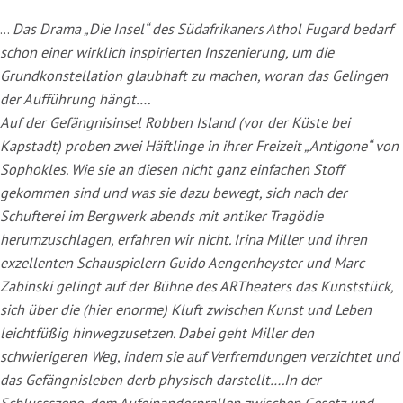
…
Das Drama „Die Insel“ des Südafrikaners Athol Fugard bedarf
schon einer wirklich inspirierten Inszenierung, um die
Grundkonstellation glaubhaft zu machen, woran das Gelingen
der Aufführung hängt….
Auf der Gefängnisinsel Robben Island (vor der Küste bei
Kapstadt) proben zwei Häftlinge in ihrer Freizeit „Antigone“ von
Sophokles. Wie sie an diesen nicht ganz einfachen Stoff
gekommen sind und was sie dazu bewegt, sich nach der
Schufterei im Bergwerk abends mit antiker Tragödie
herumzuschlagen, erfahren wir nicht. Irina Miller und ihren
exzellenten Schauspielern Guido Aengenheyster und Marc
Zabinski gelingt auf der Bühne des ARTheaters das Kunststück,
sich über die (hier enorme) Kluft zwischen Kunst und Leben
leichtfüßig hinwegzusetzen. Dabei geht Miller den
schwierigeren Weg, indem sie auf Verfremdungen verzichtet und
das Gefängnisleben derb physisch darstellt….In der
Schlussszene, dem Aufeinanderprallen zwischen Gesetz und