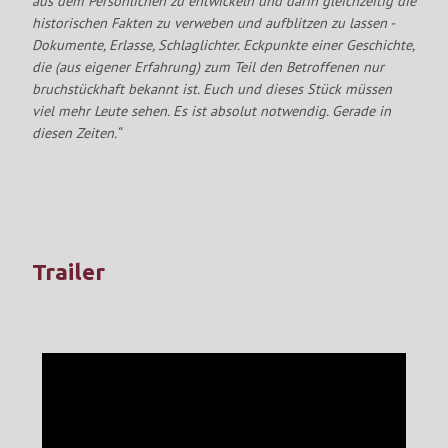
aus dem Persönlichen zu entwickeln und darin gleichzeitig die
historischen Fakten zu verweben und aufblitzen zu lassen -
Dokumente, Erlasse, Schlaglichter. Eckpunkte einer Geschichte,
die (aus eigener Erfahrung) zum Teil den Betroffenen nur
bruchstückhaft bekannt ist.
Euch und dieses Stück müssen
viel mehr Leute sehen. Es ist absolut notwendig. Gerade in
diesen Zeiten.“
Trailer